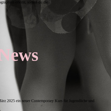
raphien erlernt, sodass du die
News
ärz 2025 ein neuer Contemporary Kurs für Jugendliche und
.