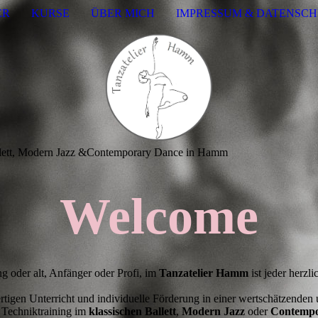
ER
KURSE
ÜBER MICH
IMPRESSUM & DATENSC
Ballett, Modern Jazz &Contemporary Dance in Hamm
Welcome
g oder alt, Anfänger oder Profi, im
Tanzatelier Hamm
ist jeder herz
rtigen Unterricht und individuelle Förderung in einer wertschätzenden
 Techniktraining im
klassischen Ballett
,
Modern Jazz
oder
Contempo