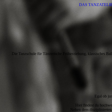
DAS TANZATELI
Die Tanzschule für Tänzerische Früherziehung, klassisches 
Egal ob jun
Hier findest du hochwe
Neben dem disziplinierten