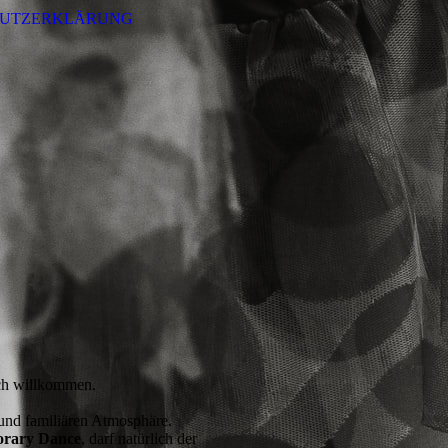
HUTZERKLÄRUNG
lich willkommen.
 und familiären Atmosphäre.
rary Dance
, darf natürlich der