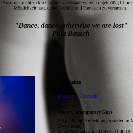
he Ausdruck nicht zu kurz kommen. Deshalb werden regelmäßig Choreog
Möglichkeit hast, deine Gefühle und Fantasien zu vertanzen.
"Dance, dance, otherwise we are lost"
- Pina Bausch -
Neuigkeiten
Zurück zur Übersicht
19.02.2025
Neuer Contemporary Kurs
Bei genügend Anmeldungen startet im M
Erwachsene.
Immer Montags um 20:00 bis 21:00 Uhr